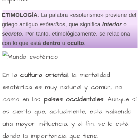
ETIMOLOGÍA
: La palabra «esoterismo» proviene del
griego antiguo
esōterikos
, que significa
interior
o
secreto
. Por tanto, etimológicamente, se relaciona
con lo que está
dentro
u
oculto
.
En la
cultura oriental
, la mentalidad
esotérica es muy natural y común, no
como en los
países occidentales.
Aunque sí
es cierto que, actualmente, está habiendo
una mayor influencia, y al fin, se le está
dando la importancia que tiene.